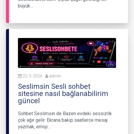
büyük…
22-5-2026
admin
Seslimsin Sesli sohbet
sitesine nasıl bağlanabilirim
güncel
Sohbet Seslimsin de Bazen evdeki sessizlik
çok ağır gelir. Ekrana bakıp saatlerce mesaj
yazmak, emoji…