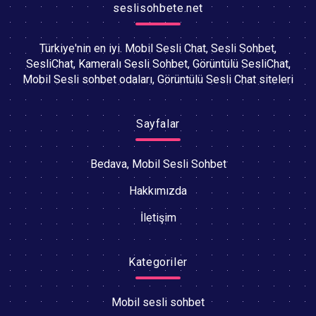
​seslisohbete.net
Türkiye'nin en iyi. Mobil Sesli Chat, Sesli Sohbet,
SesliChat, Kameralı Sesli Sohbet, Görüntülü SesliChat,
Mobil Sesli sohbet odaları, Görüntülü Sesli Chat siteleri
Sayfalar
Bedava, Mobil Sesli Sohbet
Hakkımızda
İletişim
Kategoriler
Mobil sesli sohbet