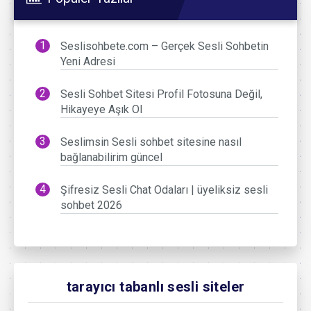
Seslisohbete.com – Gerçek Sesli Sohbetin
Yeni Adresi
Sesli Sohbet Sitesi Profil Fotosuna Değil,
Hikayeye Aşık Ol
Seslimsin Sesli sohbet sitesine nasıl
bağlanabilirim güncel
Şifresiz Sesli Chat Odaları | üyeliksiz sesli
sohbet 2026
tarayıcı tabanlı sesli siteler