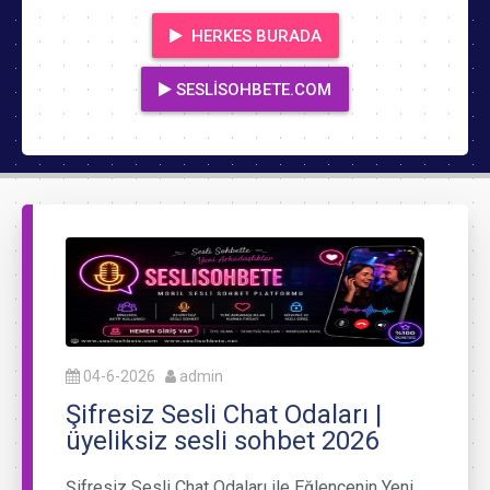
HERKES BURADA
SESLISOHBETE.COM
04-6-2026
admin
Şifresiz Sesli Chat Odaları |
üyeliksiz sesli sohbet 2026
Şifresiz Sesli Chat Odaları ile Eğlencenin Yeni